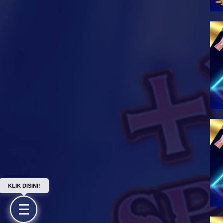
KLIK DISINI!