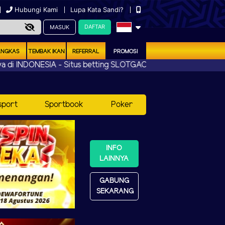
Hubungi Kami
Lupa Kata Sandi?
DAFTAR
ANGKAS
TEMBAK IKAN
REFERRAL
PROMOSI
ng SLOTGACOR - SPORTBOOK - ESPORTS - CASINO - TOGEL Terlen
sport
Sportbook
Poker
INFO
LAINNYA
GABUNG
SEKARANG