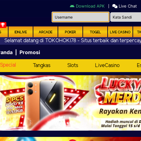
Download APK
Live Chat
O
S
IDNLIVE
ARCADE
POKER
TOGEL
LIVE CASINO
T
 - Situs terbaik dan terpercaya di INDONESIA - Situs betti
randa
Promosi
Special
Tangkas
Slots
LiveCasino
E