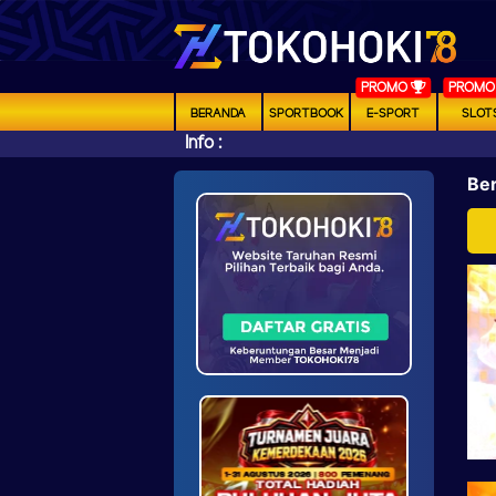
PROMO
PROM
BERANDA
SPORTBOOK
E-SPORT
SLOT
Info :
Selamat datang di TOKOHOKI78
Be