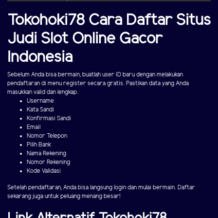
Tokohoki78 Cara Daftar Situs
Judi Slot Online Gacor
Indonesia
Sebelum Anda bisa bermain, buatlah user ID baru dengan melakukan
pendaftaran di menu register secara gratis. Pastikan data yang Anda
masukkan valid dan lengkap.
Username
Kata Sandi
Konfirmasi Sandi
Email
Nomor Telepon
Pilih Bank
Nama Rekening
Nomor Rekening
Kode Validasi
Setelah pendaftaran, Anda bisa langsung login dan mulai bermain. Daftar
sekarang juga untuk peluang menang besar!