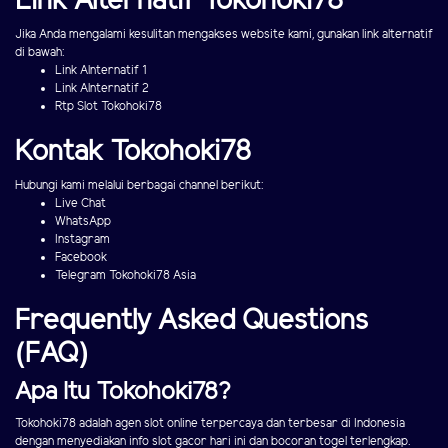
Link Alternatif Tokohoki78
Jika Anda mengalami kesulitan mengakses website kami, gunakan link alternatif
di bawah:
Link Alnternatif 1
Link Alnternatif 2
Rtp Slot Tokohoki78
Kontak Tokohoki78
Hubungi kami melalui berbagai channel berikut:
Live Chat
WhatsApp
Instagram
Facebook
Telegram Tokohoki78 Asia
Frequently Asked Questions
(FAQ)
Apa Itu Tokohoki78?
Tokohoki78 adalah agen slot online terpercaya dan terbesar di Indonesia
dengan menyediakan info slot gacor hari ini dan bocoran togel terlengkap.