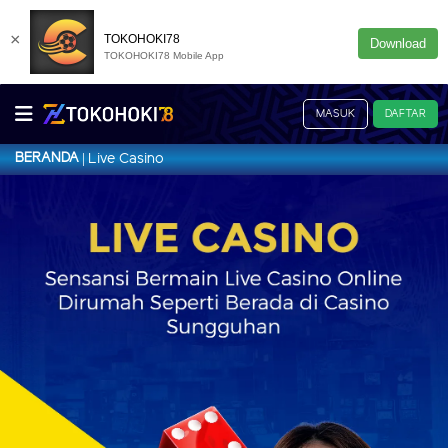
×
TOKOHOKI78
Download
TOKOHOKI78 Mobile App
MASUK
DAFTAR
BERANDA
Live Casino