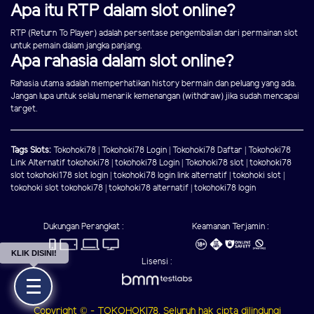
Apa itu RTP dalam slot online?
RTP (Return To Player) adalah persentase pengembalian dari permainan slot
untuk pemain dalam jangka panjang.
Apa rahasia dalam slot online?
Rahasia utama adalah memperhatikan history bermain dan peluang yang ada.
Jangan lupa untuk selalu menarik kemenangan (withdraw) jika sudah mencapai
target.
Tags Slots:
Tokohoki78
|
Tokohoki78 Login
|
Tokohoki78 Daftar
|
Tokohoki78
Link Alternatif
tokohoki78
|
tokohoki78 Login
|
Tokohoki78 slot
|
tokohoki78
slot
tokohoki178 slot login
|
tokohoki78 login link alternatif
|
tokohoki slot
|
tokohoki slot
tokohoki78
|
tokohoki78 alternatif
|
tokohoki78 login
Dukungan Perangkat :
Keamanan Terjamin :
KLIK DISINI!
Lisensi :
Copyright © - TOKOHOKI78. Seluruh hak cipta dilindungi