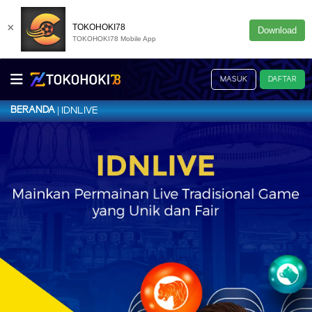
×
TOKOHOKI78
Download
TOKOHOKI78 Mobile App
MASUK
DAFTAR
BERANDA
IDNLIVE