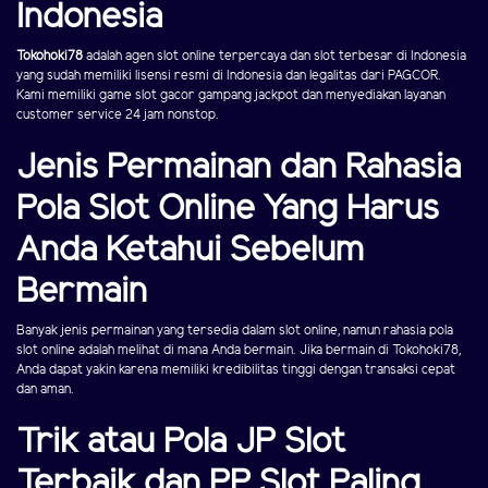
Indonesia
Tokohoki78
adalah agen slot online terpercaya dan slot terbesar di Indonesia
yang sudah memiliki lisensi resmi di Indonesia dan legalitas dari PAGCOR.
Kami memiliki game slot gacor gampang jackpot dan menyediakan layanan
customer service 24 jam nonstop.
Jenis Permainan dan Rahasia
Pola Slot Online Yang Harus
Anda Ketahui Sebelum
Bermain
Banyak jenis permainan yang tersedia dalam slot online, namun rahasia pola
slot online adalah melihat di mana Anda bermain. Jika bermain di Tokohoki78,
Anda dapat yakin karena memiliki kredibilitas tinggi dengan transaksi cepat
dan aman.
Trik atau Pola JP Slot
Terbaik dan PP Slot Paling