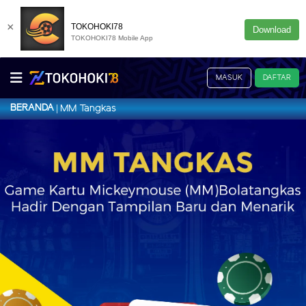
×
TOKOHOKI78
Download
TOKOHOKI78 Mobile App
MASUK
DAFTAR
BERANDA
MM Tangkas