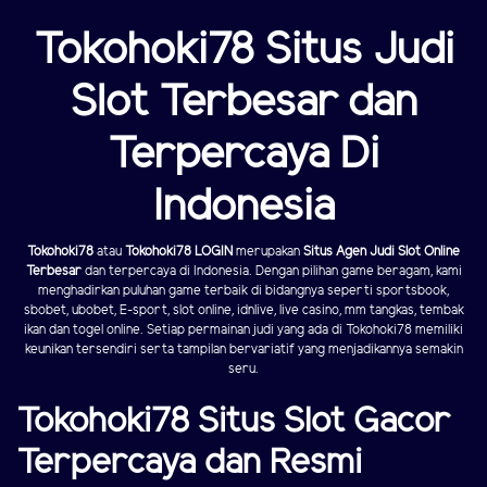
Tokohoki78 Situs Judi
Slot Terbesar dan
Terpercaya Di
Indonesia
Tokohoki78
atau
Tokohoki78 LOGIN
merupakan
Situs Agen Judi Slot Online
Terbesar
dan terpercaya di Indonesia. Dengan pilihan game beragam, kami
menghadirkan puluhan game terbaik di bidangnya seperti sportsbook,
sbobet, ubobet, E-sport, slot online, idnlive, live casino, mm tangkas, tembak
ikan dan togel online. Setiap permainan judi yang ada di Tokohoki78 memiliki
keunikan tersendiri serta tampilan bervariatif yang menjadikannya semakin
seru.
Tokohoki78 Situs Slot Gacor
Terpercaya dan Resmi